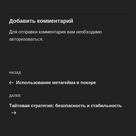
Добавить комментарий
Для отправки комментария вам необходимо
авторизоваться
.
Навигация
Предыдущая
НАЗАД
по
запись:
записям
Использование метагейма в покере
Следующая
ДАЛЕЕ
запись
Тайтовая стратегия: безопасность и стабильность