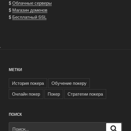
$
Облачные серверы
$
Магазин доменов
$
Бесплатный SSL
.
МЕТКИ
История покера
Обучение покеру
Онлайн покер
Покер
Стратегии покера
ПОИСК
Искать:
Поиск